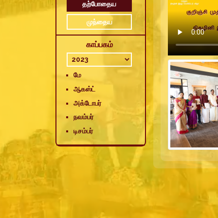
தற்போதைய
முந்தைய
காப்பகம்
மே
ஆகஸ்ட்
அக்டோபர்
நவம்பர்
டிசம்பர்