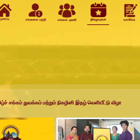
ிழ்ச் சங்கம் துவக்கம் மற்றும் நிகழினி இதழ் வெளியீட்டு விழா