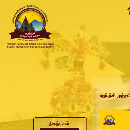
குறிஞ்சி முத்தம
நிகழ்வுகள்